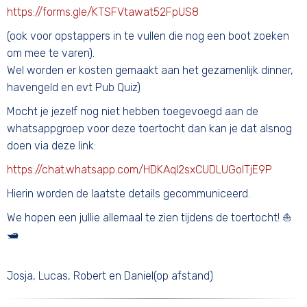
https://forms.gle/KTSFVtawat52FpUS8
(ook voor opstappers in te vullen die nog een boot zoeken
om mee te varen).
Wel worden er kosten gemaakt aan het gezamenlijk dinner,
havengeld en evt Pub Quiz)
Mocht je jezelf nog niet hebben toegevoegd aan de
whatsappgroep voor deze toertocht dan kan je dat alsnog
doen via deze link:
https://chat.whatsapp.com/HDKAql2sxCUDLUGolTjE9P
Hierin worden de laatste details gecommuniceerd.
We hopen een jullie allemaal te zien tijdens de toertocht! ⛵
🛥️
Josja, Lucas, Robert en Daniel(op afstand)