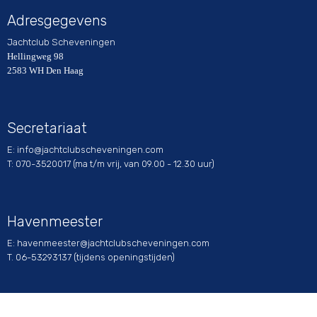
Adresgegevens
Jachtclub Scheveningen
Hellingweg 98
2583 WH Den Haag
Secretariaat
E:
ofni
@jachtclubscheveningen.com
T: 070-3520017 (ma t/m vrij, van 09.00 - 12.30 uur)
Havenmeester
E:
retseemnevah
@jachtclubscheveningen.com
T. 06-53293137 (tijdens openingstijden)