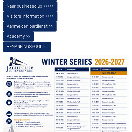
Naar businessclub >>>>>
Visitors information >>>>
Aanmelden bardienst >>
Academy >>
BEMANNINGSPOOL >>