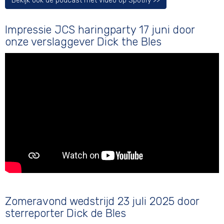
Bekijk ook de podcast met video op Spotify >>
Impressie JCS haringparty 17 juni door
onze verslaggever Dick the Bles
Zomeravond wedstrijd 23 juli 2025 door
sterreporter Dick de Bles