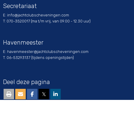
Secretariaat
E:
ofni
@jachtclubscheveningen.com
T: 070-3520017 (ma t/m vrij, van 09.00 - 12.30 uur)
Havenmeester
E:
retseemnevah
@jachtclubscheveningen.com
T. 06-53293137 (tijdens openingstijden)
Deel deze pagina
𝕏