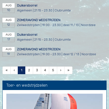
AUG
Duikersborrel
10
Algemeen | 21:15 - 23:30 | Clubruimte
AUG
ZOMERAVOND WEDSTRIJDEN
12
Zeilwedstrijden | 19:00 - 23:30 | deel 11 / 13 | Noordzee
AUG
Duikersborrel
17
Algemeen | 21:15 - 23:30 | Clubruimte
AUG
ZOMERAVOND WEDSTRIJDEN
19
Zeilwedstrijden | 19:00 - 23:30 | deel 12 / 13 | Noordzee
(huidige)
«
‹
1
2
3
4
5
›
»
Toer- en wedstrijdzeilen