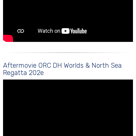
Aftermovie ORC DH Worlds & North Sea
Regatta 202e