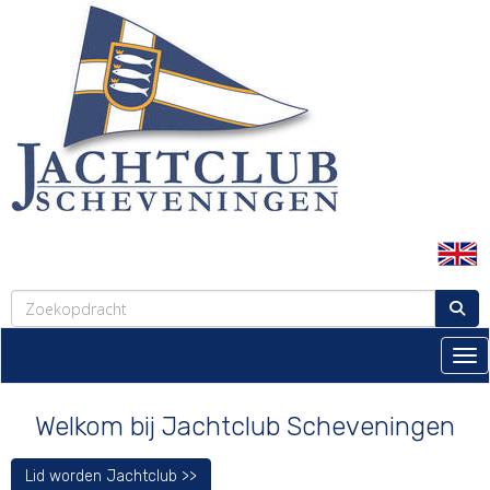
Tog
Welkom bij Jachtclub Scheveningen
Lid worden Jachtclub >>