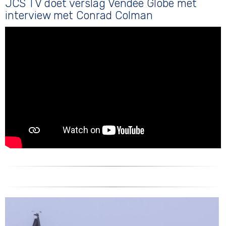
JCS TV doet verslag Vendée Globe met
interview met Conrad Colman