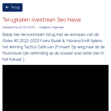
Terug
Terugkijken livestrean Sec Hayai
Geplaatst op 23-03-2023 - Categorie: Algemeen
Bekijk hier de livestream terug met de winnaars van de
Globe 40 2022-2023 Frans Budel & Ysbrand Endt tijdens
het Winning Tactics Café van 21 maart. Op weg naar de de
thuishaven (de verbinding op de oceaan was beter dan in
het Kanaal :)