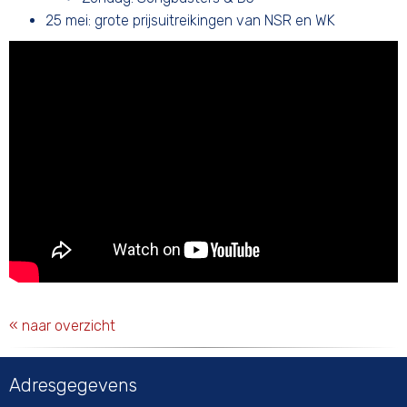
25 mei: grote prijsuitreikingen van NSR en WK
« naar overzicht
Adresgegevens