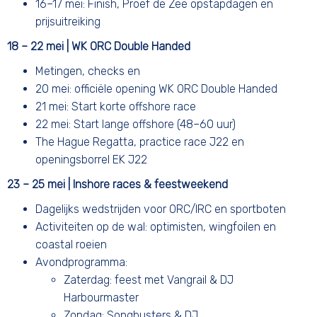
16–17 mei: Finish, Proef de Zee opstapdagen en
prijsuitreiking
18 – 22 mei | WK ORC Double Handed
Metingen, checks en
20 mei: officiële opening WK ORC Double Handed
21 mei: Start korte offshore race
22 mei: Start lange offshore (48–60 uur)
The Hague Regatta, practice race J22 en
openingsborrel EK J22
23 – 25 mei | Inshore races & feestweekend
Dagelijks wedstrijden voor ORC/IRC en sportboten
Activiteiten op de wal: optimisten, wingfoilen en
coastal roeien
Avondprogramma:
Zaterdag: feest met Vangrail & DJ
Harbourmaster
Zondag: Songbusters & DJ