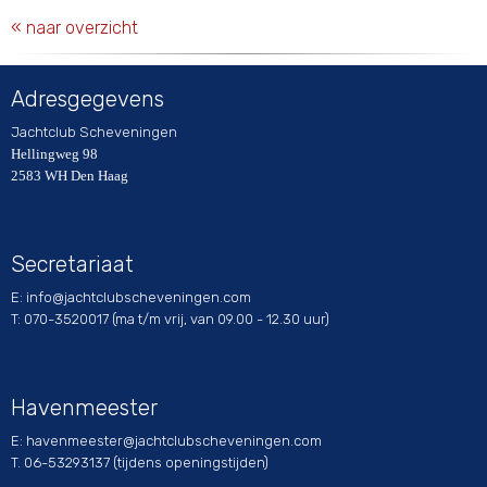
« naar overzicht
Adresgegevens
Jachtclub Scheveningen
Hellingweg 98
2583 WH Den Haag
Secretariaat
E:
ofni
@jachtclubscheveningen.com
T: 070-3520017 (ma t/m vrij, van 09.00 - 12.30 uur)
Havenmeester
E:
retseemnevah
@jachtclubscheveningen.com
T. 06-53293137 (tijdens openingstijden)