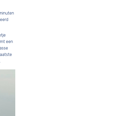
 minuten
geerd
otje
omt een
lasse
laatste
.