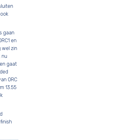
luiten
 ook
es gaan
 ORC1 en
 wel zin
t nu
ten gaat
nded
 van ORC
om 13.55
ck
ed
finish