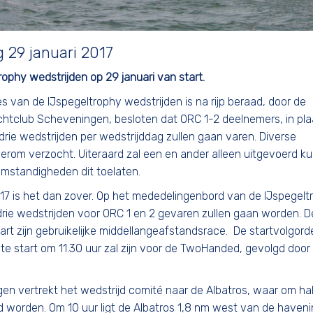
g 29 januari 2017
ophy wedstrijden op 29 januari van start.
s van de IJspegeltrophy wedstrijden is na rijp beraad, door de
chtclub Scheveningen, besloten dat ORC 1-2 deelnemers, in pla
drie wedstrijden per wedstrijddag zullen gaan varen. Diverse
erom verzocht. Uiteraard zal een en ander alleen uitgevoerd k
mstandigheden dit toelaten.
’17 is het dan zover. Op het mededelingenbord van de IJspegelt
drie wedstrijden voor ORC 1 en 2 gevaren zullen gaan worden. D
t zijn gebruikelijke middellangeafstandsrace. De startvolgord
ste start om 11.30 uur zal zijn voor de TwoHanded, gevolgd doo
en vertrekt het wedstrijd comité naar de Albatros, waar om hal
d worden. Om 10 uur ligt de Albatros 1,8 nm west van de haven