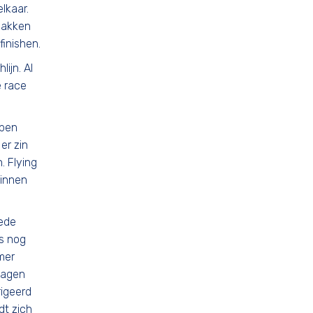
lkaar.
ebakken
finishen.
ijn. Al
e race
open
er zin
. Flying
binnen
eede
is nog
mer
slagen
igeerd
dt zich