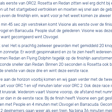
als eerste van ORC2. Rosetta en Redan zitten wel erg dicht bij e
oten uit het startgebied vertrokken en moeten wij snel aan de g
 even de finishlijn erin, want voor je het weet komen ze alweer 
min 45 sec zijn verstreken komt Visione als eerste over de finishl
vogel en Barracuda. People sluit de gelederen. Visione was dez
 want gecorrigeerd wint IJsvogel.
k snel. Het is prachtig zeilweer geworden met gemiddeld 20 kn
n zonnetje. Er wordt gespinnakerd en zo te zien heeft iedereen 
komen Redan en Flying Dolphin tegelijk op de finishlijn aanstormen
seconde sneller dan Redan. Binnen 20 seconden is Rosetta ook 
 de snelste van deze drie en wint deze eerste race.
 aan de horizon voorbij komen en wij gaan verder met de tw
tart voor ORC 1 en vijf minuten later voor ORC 2. Ook deze race 
t kruisrak. Wederom vaart Visione voorop, de afstand met num
er dan in de eerste race. Bij de finish heeft Visione een gat ge
en met People en 4 minuten met IJsvogel en Barracuda. Gecorr
 2 deelnemers gaan weer als een trein. Na bijna 36 minuten mel