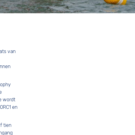
ats van
unnen
rophy
e
e wordt
r ORC1 en
f tien
ingang