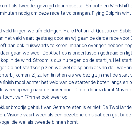
 komt als tweede, gevolgd door Rosetta. Smooth en Windshift s
 minuten nodig om deze race te volbrengen. Flying Dolphin wint
veld krijgen we afmeldingen. Majic Potion, J-Quattro en Sabl
an het veld vaart gestaag door en wij gaan de derde race voor
eeft aan ook huiswaarts te keren, maar de overigen hebben nog
n daar gaan we weer. De Albatros is ondertussen gedraaid en lig
op in de wind. Stroom is dus nu tegen op de startlijn. Het star
iger. Op het startschip zien we wel de spinnaker van de TwoHa
terbij komen. Zij zullen finishen als we bezig zijn met de start
de finish mooi achter het veld van de startende boten langs en 
eld weer op weg naar de bovenboei. Direct daarna komt Maveri
de tocht van 17nm er ook weer op.
lekker broodje gehakt van Gerrie te eten is er niet. De TwoHand
n. Visione vaart weer als een bezetene en slaat een gat bij de 
vogel die wel als tweede binnen komt.