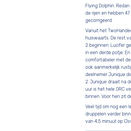
Flying Dolphin. Redan
de rijen en hebben 47
gecorrigeerd.
Vanuit het TwoHanded 
huiswaarts. De rest v
2 beginnen. Lucifer g
in een derde potje. E
comfortabeler met de k
ook aanmerkelijk rust
deelnemer Junique dich
2. Junique draait na 
uur is het hele ORC v
binnen. Voor hen zit 
Veel tijd om nog een 
druppelen verder binne
van 4,5 minuut op IJs