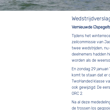
Wedstrijdversla
Vernieuwde IJspegeltr
Tijdens het winterrece
zeilcommissie van Ja
twee wedstrijden, nu 
deelnemers hadden hi
worden als de weerso
En zondag 29 januari 
komt te staan dat er 
TwoHanded klasse vaar
ook gewijzigd. De eer
ORC 2.
Na al deze mededeling
de trossen los gegooi