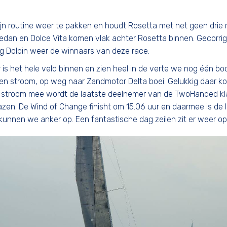
zijn routine weer te pakken en houdt Rosetta met net geen drie
Redan en Dolce Vita komen vlak achter Rosetta binnen. Gecorri
ing Dolpin weer de winnaars van deze race.
s het hele veld binnen en zien heel in de verte we nog één bo
n stroom, op weg naar Zandmotor Delta boei. Gelukkig daar k
 stroom mee wordt de laatste deelnemer van de TwoHanded k
azen. De Wind of Change finisht om 15.06 uur en daarmee is de 
unnen we anker op. Een fantastische dag zeilen zit er weer op