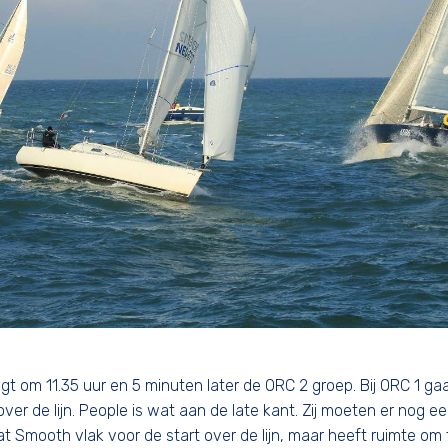
gt om 11.35 uur en 5 minuten later de ORC 2 groep. Bij ORC 1 ga
ver de lijn. People is wat aan de late kant. Zij moeten er nog e
at Smooth vlak voor de start over de lijn, maar heeft ruimte om 