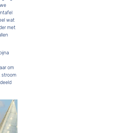
 we
ntafel
eel wat
der met
llen
ijna
Maar om
t stroom
rdeeld