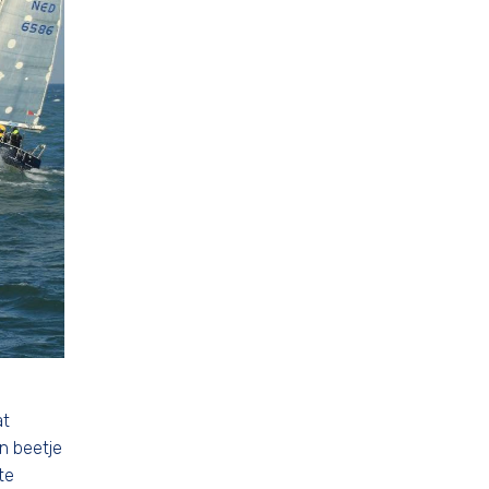
at
en beetje
te