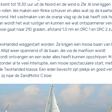
komt tot 13.30 uur uit de Noord en de wind is ZW. Al snel liggen
 rollen. We maken een flinke schuiver en alles wat op de kaarte
 grond. Het vastmaken van de oranje vlag op de bak heeft ook h
Dan wordt het wat rustiger en kunnen we wat ontspannener ver
oei gaat naar 210 graden, afstand 1,0 nm en ORC 1 en ORC 2 zu
woHanded weggestart worden. Ze krijgen een mooie baan van b
Altijd weer spannend of de baan, die via de marifoon wordt
rdt ontvangen en een ieder alles heeft kunnen opschrijven. 
onder al te veel interruptie, een mooie spectaculaire start, me
 de TwoHanded klasse. Een ieder bevecht zijn plekje en goed ve
n zij naar de ZandMotor C boei.