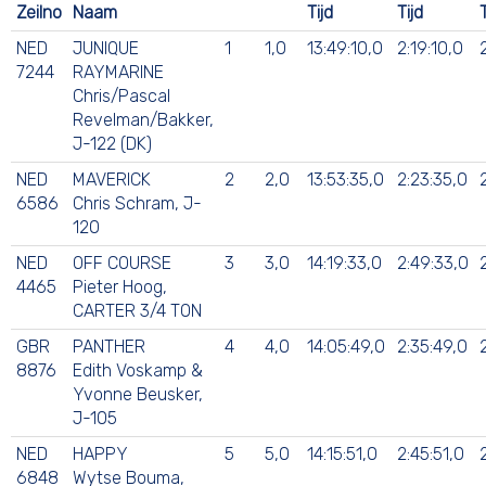
Zeilno
Naam
Tijd
Tijd
T
NED
JUNIQUE
1
1,0
13:49:10,0
2:19:10,0
7244
RAYMARINE
Chris/Pascal
Revelman/Bakker,
J-122 (DK)
NED
MAVERICK
2
2,0
13:53:35,0
2:23:35,0
6586
Chris Schram, J-
120
NED
OFF COURSE
3
3,0
14:19:33,0
2:49:33,0
4465
Pieter Hoog,
CARTER 3/4 TON
GBR
PANTHER
4
4,0
14:05:49,0
2:35:49,0
8876
Edith Voskamp &
Yvonne Beusker,
J-105
NED
HAPPY
5
5,0
14:15:51,0
2:45:51,0
6848
Wytse Bouma,