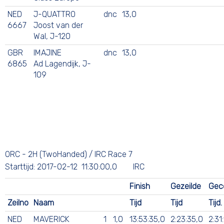
NED
J-QUATTRO
dnc
13,0
6667
Joost van der
Wal, J-120
GBR
IMAJINE
dnc
13,0
6865
Ad Lagendijk, J-
109
ORC - 2H (TwoHanded) / IRC Race 7
Starttijd: 2017-02-12 11:30:00,0 IRC
Finish
Gezeilde
Geco
Zeilno
Naam
Tijd
Tijd
Tijd.
NED
MAVERICK
1
1,0
13:53:35,0
2:23:35,0
2:31