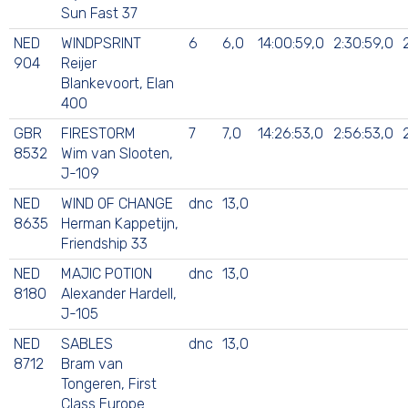
Sun Fast 37
NED
WINDPSRINT
6
6,0
14:00:59,0
2:30:59,0
904
Reijer
Blankevoort, Elan
400
GBR
FIRESTORM
7
7,0
14:26:53,0
2:56:53,0
8532
Wim van Slooten,
J-109
NED
WIND OF CHANGE
dnc
13,0
8635
Herman Kappetijn,
Friendship 33
NED
MAJIC POTION
dnc
13,0
8180
Alexander Hardell,
J-105
NED
SABLES
dnc
13,0
8712
Bram van
Tongeren, First
Class Europe