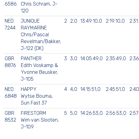
6586
Chris Schram, J-
120
NED
JUNIQUE
2
2,0
13:49:10,0
2:19:10,0
2:31
7244
RAYMARINE
Chris/Pascal
Revelman/Bakker,
J-122 (DK)
GBR
PANTHER
3
3,0
14:05:49,0
2:35:49,0
2:36
8876
Edith Voskamp &
Yvonne Beusker,
J-105
NED
HAPPY
4
4,0
14:15:51,0
2:45:51,0
2:40
6848
Wytse Bouma,
Sun Fast 37
GBR
FIRESTORM
5
5,0
14:26:53,0
2:56:53,0
2:57
8532
Wim van Slooten,
J-109