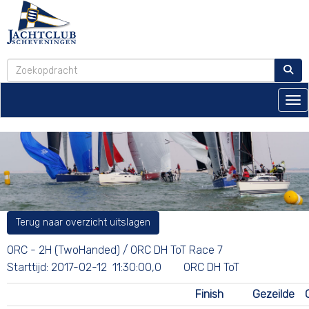
Tog
Terug naar overzicht uitslagen
ORC - 2H (TwoHanded) / ORC DH ToT Race 7
Starttijd: 2017-02-12 11:30:00,0 ORC DH ToT
Finish
Gezeilde